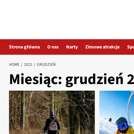
Skip
to
content
Strona główna
O nas
Narty
Zimowe atrakcje
Sp
HOME
2022
GRUDZIEŃ
Miesiąc:
grudzień 