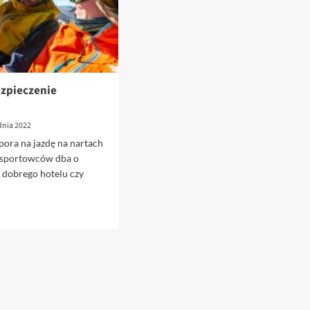
ezpieczenie
dnia 2022
pora na jazdę na nartach
 sportowców dba o
dobrego hotelu czy
czenie
kie?