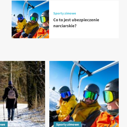
Sporty zimowe
Co to jest ubezpieczenie
narciarskie?
owe
Sporty zimowe