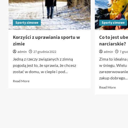
Sporty zimowe
Sporty zimowe
Korzyści z uprawiania sportu w
Co to jest ub
zimie
narciarskie?
admin
27 grudnia 2022
admin
7 gru
Jedną z rzeczy związanych z zimną
Zima to idealna 
pogodą jest to, że sprawia, że chcesz
w śniegu. Wielu
zostać w domu, w cieple i pod...
zarezerwowanie 
zakup dobrego...
Read
Read More
more
Read
Read More
about
more
Korzyści
about
z
Co
uprawiania
to
sportu
jest
w
ubezpie
zimie
narciars