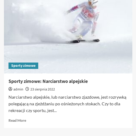
na
temat
psich
zaprzęgów
Sporty zimowe
Sporty zimowe: Narciarstwo alpejskie
admin
23 sierpnia 2022
Narciarstwo alpejskie, lub narciarstwo zjazdowe, jest rozrywką
polegającą na zjeżdżaniu po ośnieżonych stokach. Czy to dla
rekreacji czy sportu, jest...
Read
Read More
more
about