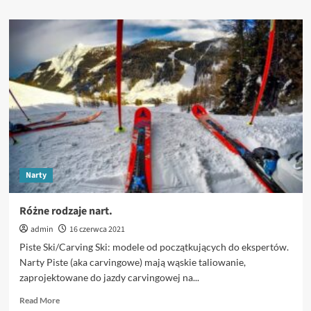
about
Narty
czy
deska?
Narty
Różne rodzaje nart.
admin
16 czerwca 2021
Piste Ski/Carving Ski: modele od początkujących do ekspertów.
Narty Piste (aka carvingowe) mają wąskie taliowanie,
zaprojektowane do jazdy carvingowej na...
Read
Read More