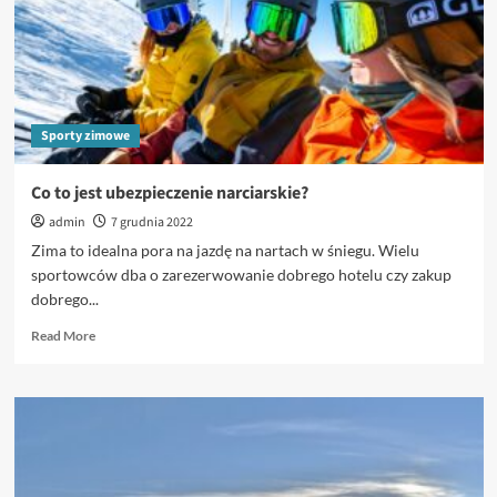
Sporty zimowe
Co to jest ubezpieczenie narciarskie?
admin
7 grudnia 2022
Zima to idealna pora na jazdę na nartach w śniegu. Wielu
sportowców dba o zarezerwowanie dobrego hotelu czy zakup
dobrego...
Read
Read More
more
about
Co
to
jest
ubezpieczenie
narciarskie?