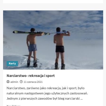
more
about
Co
to
jest
Rocker
i
Camber?
Narty
Narciarstwo- rekreacja i sport
admin
11 czerwca 2021
Narciarstwo, zarówno jako rekreacja, jak i sport, było
naturalnym następstwem jego użytecznych zastosowań.
Jednym z pierwszych zawodów był bieg narciarski ...
Read