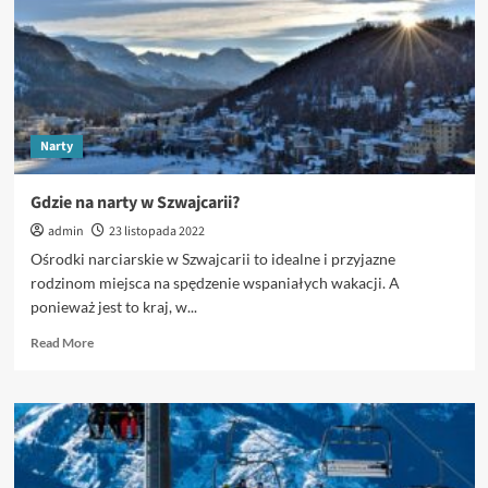
Narty
Gdzie na narty w Szwajcarii?
admin
23 listopada 2022
Ośrodki narciarskie w Szwajcarii to idealne i przyjazne
rodzinom miejsca na spędzenie wspaniałych wakacji. A
ponieważ jest to kraj, w...
Read
Read More
more
about
Gdzie
na
narty
w
Szwajcarii?