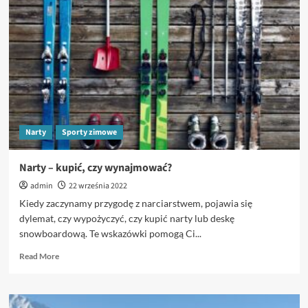
w
Górach
Świętokrzyskich
Narty
Sporty zimowe
Narty – kupić, czy wynajmować?
admin
22 września 2022
Kiedy zaczynamy przygodę z narciarstwem, pojawia się
dylemat, czy wypożyczyć, czy kupić narty lub deskę
snowboardową. Te wskazówki pomogą Ci...
Read
Read More
more
about
Narty
–