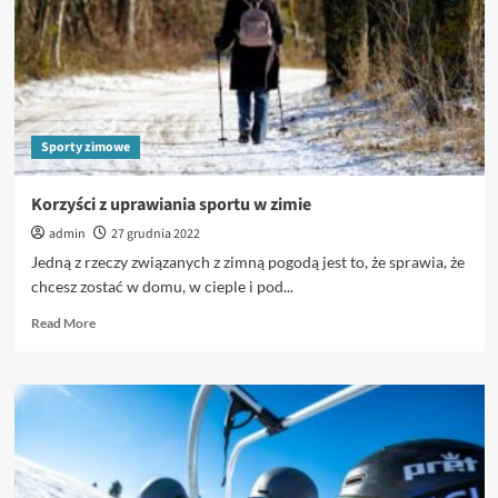
narciarskiego
Adama
Małysza
Sporty zimowe
Korzyści z uprawiania sportu w zimie
admin
27 grudnia 2022
Jedną z rzeczy związanych z zimną pogodą jest to, że sprawia, że
chcesz zostać w domu, w cieple i pod...
Read
Read More
more
about
Korzyści
z
uprawiania
sportu
w
zimie