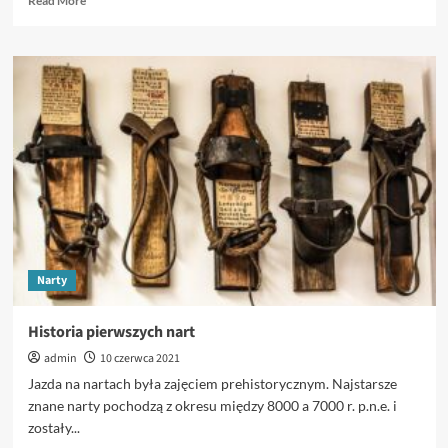
Read More
more
about
Narciarstwo-
rekreacja
i
sport
Narty
Historia pierwszych nart
admin
10 czerwca 2021
Jazda na nartach była zajęciem prehistorycznym. Najstarsze
znane narty pochodzą z okresu między 8000 a 7000 r. p.n.e. i
zostały...