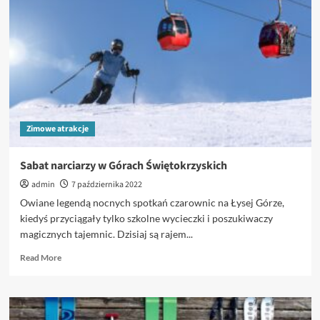
oferty
narciarskie?
Zimowe atrakcje
Sabat narciarzy w Górach Świętokrzyskich
admin
7 października 2022
Owiane legendą nocnych spotkań czarownic na Łysej Górze,
kiedyś przyciągały tylko szkolne wycieczki i poszukiwaczy
magicznych tajemnic. Dzisiaj są rajem...
Read
Read More
more
about
Sabat
narciarzy