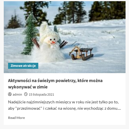
Sporty
zimowe:
Narciarstwo
alpejskie
Zimowe atrakcje
Aktywności na świeżym powietrzy, które można
wykonywać w zimie
admin
15 listopada 2021
Nadejście najzimniejszych miesięcy w roku nie jest tylko po to,
aby "przezimować" i czekać na wiosnę, nie wychodząc z domu....
Read
Read More
more
about