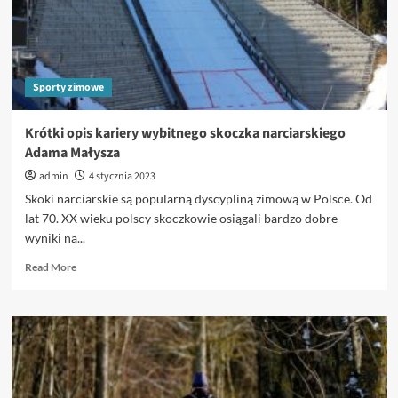
Sporty zimowe
Krótki opis kariery wybitnego skoczka narciarskiego
Adama Małysza
admin
4 stycznia 2023
Skoki narciarskie są popularną dyscypliną zimową w Polsce. Od
lat 70. XX wieku polscy skoczkowie osiągali bardzo dobre
wyniki na...
Read
Read More
more
about
Krótki
opis
kariery
wybitnego
skoczka