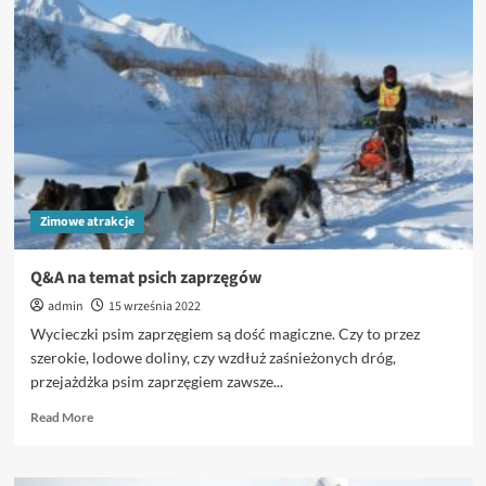
kupić,
czy
wynajmować?
Zimowe atrakcje
Q&A na temat psich zaprzęgów
admin
15 września 2022
Wycieczki psim zaprzęgiem są dość magiczne. Czy to przez
szerokie, lodowe doliny, czy wzdłuż zaśnieżonych dróg,
przejażdżka psim zaprzęgiem zawsze...
Read
Read More
more
about
Q&A