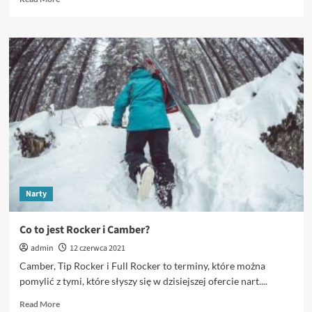
more
about
Gdzie
na
urlop
zimą?
–
malownicza
Norwegia
Narty
Co to jest Rocker i Camber?
admin
12 czerwca 2021
Camber, Tip Rocker i Full Rocker to terminy, które można
pomylić z tymi, które słyszy się w dzisiejszej ofercie nart....
Read
Read More