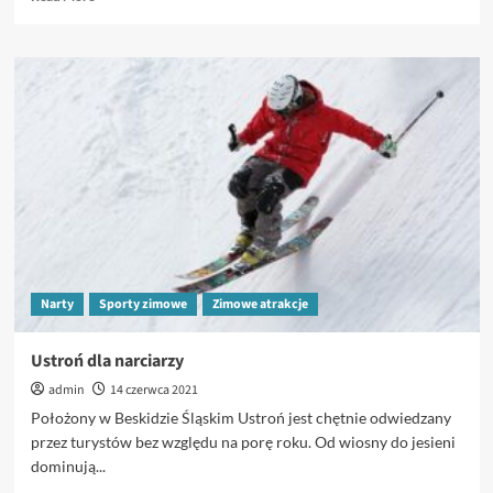
more
about
Rodzaje
nart
i
ich
zastosowanie
Narty
Sporty zimowe
Zimowe atrakcje
Ustroń dla narciarzy
admin
14 czerwca 2021
Położony w Beskidzie Śląskim Ustroń jest chętnie odwiedzany
przez turystów bez względu na porę roku. Od wiosny do jesieni
dominują...