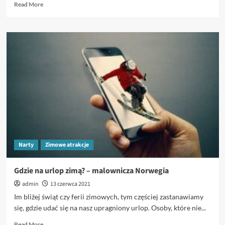
Read
Read More
more
about
Ustroń
dla
narciarzy
Narty
Zimowe atrakcje
Gdzie na urlop zimą? – malownicza Norwegia
admin
13 czerwca 2021
Im bliżej świąt czy ferii zimowych, tym częściej zastanawiamy
się, gdzie udać się na nasz upragniony urlop. Osoby, które nie...
Read
Read More