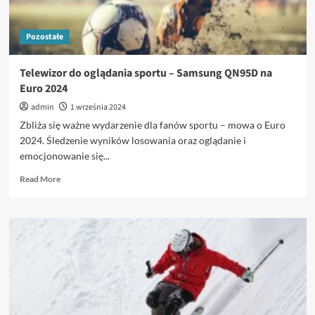
Pozostałe
Telewizor do oglądania sportu – Samsung QN95D na
Euro 2024
admin
1 września 2024
Zbliża się ważne wydarzenie dla fanów sportu – mowa o Euro
2024. Śledzenie wyników losowania oraz oglądanie i
emocjonowanie się...
Read
Read More
more
about
Telewizor
do
oglądania
sportu
–
Samsung
QN95D
na