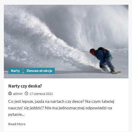
Aktywności
na
świeżym
powietrzy,
które
można
wykonywać
w
zimie
Narty
Zimowe atrakcje
Narty czy deska?
admin
17 czerwca 2021
Co jest lepsze, jazda na nartach czy desce? Na czym łatwiej
nauczyć się jeździć? Nie ma jednoznacznej odpowiedzi na
pytanie...
Read
Read More
more