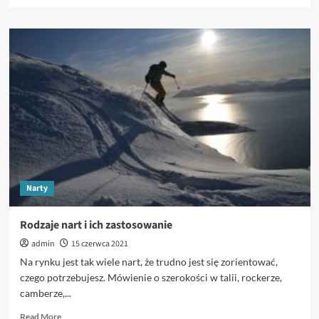
more
about
Różne
rodzaje
nart.
Narty
Rodzaje nart i ich zastosowanie
admin
15 czerwca 2021
Na rynku jest tak wiele nart, że trudno jest się zorientować,
czego potrzebujesz. Mówienie o szerokości w talii, rockerze,
camberze,...
Read
Read More