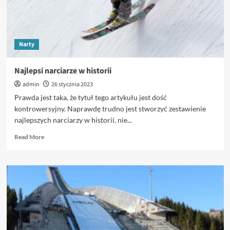
Euro
2024
Narty
Najlepsi narciarze w historii
admin
26 stycznia 2023
Prawda jest taka, że tytuł tego artykułu jest dość
kontrowersyjny. Naprawdę trudno jest stworzyć zestawienie
najlepszych narciarzy w historii, nie...
Read
Read More
more
about
Najlepsi
narciarze
w
historii