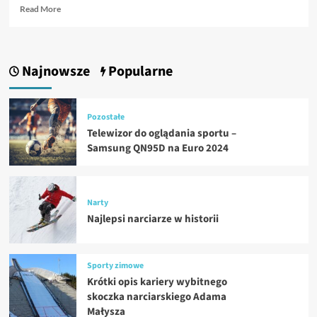
Read
Read More
more
about
Historia
pierwszych
Najnowsze
Popularne
nart
Pozostałe
Telewizor do oglądania sportu –
Samsung QN95D na Euro 2024
Narty
Najlepsi narciarze w historii
Sporty zimowe
Krótki opis kariery wybitnego
skoczka narciarskiego Adama
Małysza