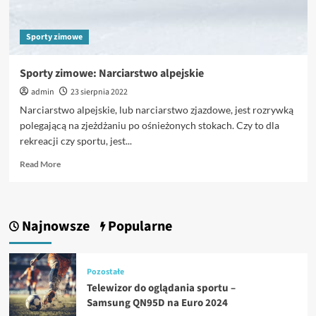
Sporty zimowe
Sporty zimowe: Narciarstwo alpejskie
admin
23 sierpnia 2022
Narciarstwo alpejskie, lub narciarstwo zjazdowe, jest rozrywką
polegającą na zjeżdżaniu po ośnieżonych stokach. Czy to dla
rekreacji czy sportu, jest...
Read
Read More
more
about
Sporty
zimowe:
Najnowsze
Popularne
Narciarstwo
alpejskie
Pozostałe
Telewizor do oglądania sportu –
Samsung QN95D na Euro 2024