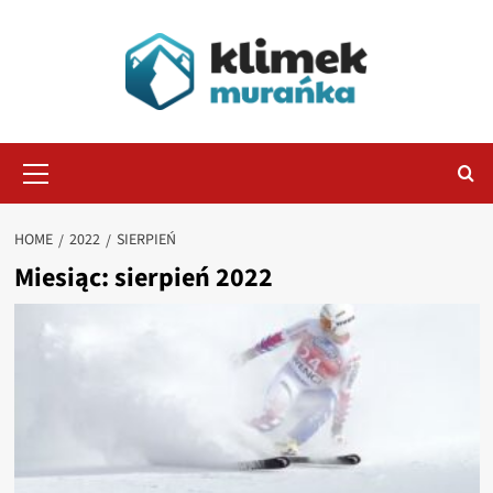
Skip
to
content
Primary
Menu
HOME
2022
SIERPIEŃ
Miesiąc:
sierpień 2022